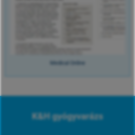
Medical Online
K&H gyógyvarázs