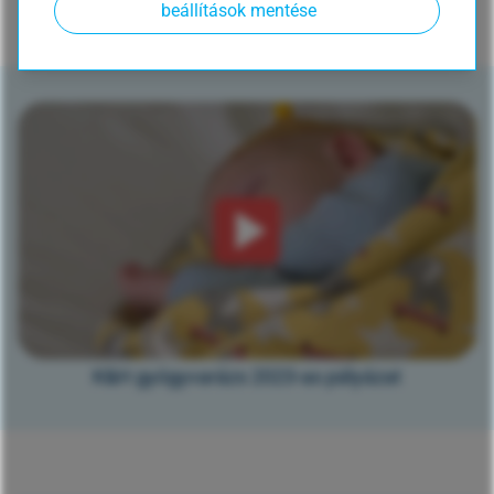
beállítások mentése
gyógyvarázs jövő gyógyítói díjról
K&H gyógyvarázs 2023-as pályázat