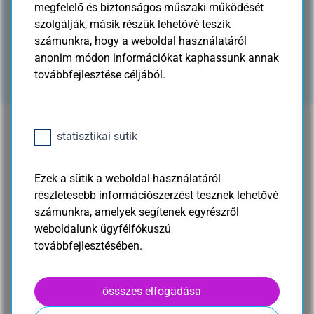
megfelelő és biztonságos műszaki működését
szolgálják, másik részük lehetővé teszik
számunkra, hogy a weboldal használatáról
az RTL Fókusz riportja a K&H jövő gyógyítói
anonim módon információkat kaphassunk annak
közönségszavazásról
továbbfejlesztése céljából.
statisztikai sütik
Ezek a sütik a weboldal használatáról
részletesebb információszerzést tesznek lehetővé
számunkra, amelyek segítenek egyrészről
weboldalunk ügyfélfókuszú
továbbfejlesztésében.
össszes elfogadása
Nézze meg az RTL Reggeli beszélgetését a K&H