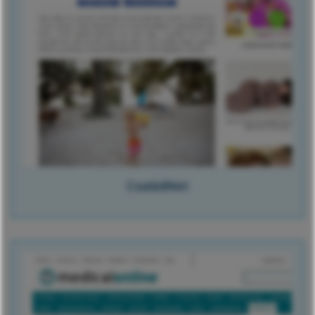
CsaládiNet