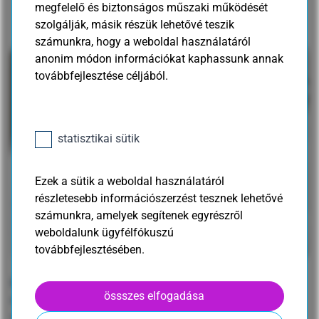
megfelelő és biztonságos műszaki működését
ára is
szolgálják, másik részük lehetővé teszik
számunkra, hogy a weboldal használatáról
anonim módon információkat kaphassunk annak
továbbfejlesztése céljából.
statisztikai sütik
Ezek a sütik a weboldal használatáról
részletesebb információszerzést tesznek lehetővé
számunkra, amelyek segítenek egyrészről
weboldalunk ügyfélfókuszú
továbbfejlesztésében.
Bár a koronavírus járvány már lecsengőben van, a
össszes elfogadása
nyersanyaghiány, az áremelkedés és a megnövekedett
szállítási határidők újabb nehézségeket okoztak az