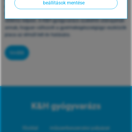
beállítások mentése
egészségügynek. Átlagosan 10%-kal kerül többe egy
orvostechnikai és gyógyászati eszköz a covid előtti
időkhöz képest. A K&H gyógyvarázs szakértői utánajártak
annak, hogyan változott a gyermekegészségügyi eszközök
piaca az elmúlt két év hatására.
tovább
K&H gyógyvarázs
főoldal
műszerbeszerzési pályázat