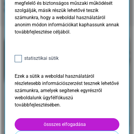
gyermekegészségügyi eszközök piaca az elmúlt két év
megfelelő és biztonságos műszaki működését
hatására.
szolgálják, másik részük lehetővé teszik
számunkra, hogy a weboldal használatáról
anonim módon információkat kaphassunk annak
továbbfejlesztése céljából.
statisztikai sütik
Ezek a sütik a weboldal használatáról
részletesebb információszerzést tesznek lehetővé
számunkra, amelyek segítenek egyrészről
weboldalunk ügyfélfókuszú
továbbfejlesztésében.
össszes elfogadása
A koronavírus által okozott gazdasági hatások és az