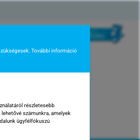
kisokos
rólunk mondták
szükségesek. További információ
ésének befejezéséhez és
ználatáról részletesebb
folytatom a pályázat kitöltését
k lehetővé számunkra, amelyek
dalunk ügyfélfókuszú