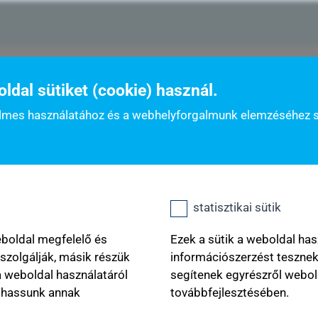
zat
K&H gyógyvarázs jövő gyógyítói díj
gyógyvarázs 
dal sütiket (cookie) használ.
nyelmes használatához és a webhelyforgalmunk elemzéséhez 
nk mentette, kérjük látogasson vissza a pályázat kitölt
statisztikai sütik
íj
eboldal megfelelő és
Ezek a sütik a weboldal has
zolgálják, másik részük
információszerzést teszne
a weboldal használatáról
segítenek egyrészről webol
phassunk annak
továbbfejlesztésében.