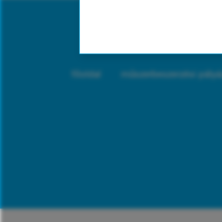
főoldal
műszerbeszerzési pályá