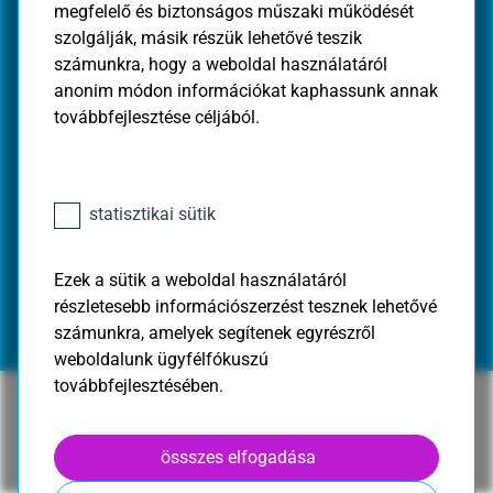
megfelelő és biztonságos műszaki működését
szolgálják, másik részük lehetővé teszik
K&H gyógyvarázs jövő gyógyítói díj
számunkra, hogy a weboldal használatáról
anonim módon információkat kaphassunk annak
gyógyvarázs kisokos
rólunk mondták
továbbfejlesztése céljából.
kövess minket!
statisztikai sütik
Ezek a sütik a weboldal használatáról
részletesebb információszerzést tesznek lehetővé
számunkra, amelyek segítenek egyrészről
weboldalunk ügyfélfókuszú
továbbfejlesztésében.
össszes elfogadása