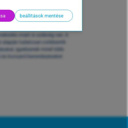
kegészségügy?
ása
beállítások mentése
yi intézmények már több fronton
konyságra, amelyre nemcsak a
övekedés miatt is szükség van. A
 alapján tudatosan csökkentik
lásukat, igyekeznek minél több
i és korszerű berendezéseket