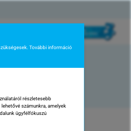
kisokos
rólunk mondták
szükségesek. További információ
ználatáról részletesebb
k lehetővé számunkra, amelyek
dalunk ügyfélfókuszú