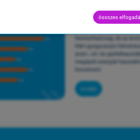
t energiahatékonnyá a gyerme
össszes elfogad
A hazai gyermekegészségüg
törekednek az energiahaté
fenntarthatóság, de az árn
K&H gyógyvarázs felmérése
áram-, víz- és gázfelhaszná
megújuló energiát használn
beszerezni.
tovább