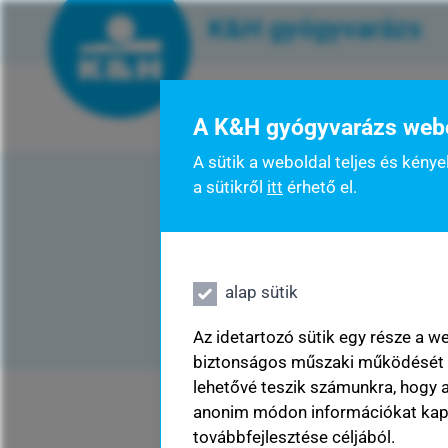
K&H gyógyvarázs
műszerbeszerzési pályá
A K&H gyógyvarázs webol
A sütik a weboldal teljes és ké
főoldal
a sütikről
itt
érhető el.
összes cikk
műszerbeszerzési pályázat
alap sütik
K&H gyógyvarázs jövő gyógyítói d
Az idetartozó sütik egy része a w
biztonságos műszaki működését s
gyógyvarázs kisokos
lehetővé teszik számunkra, hogy 
anonim módon információkat ka
továbbfejlesztése céljából.
rólunk mondták