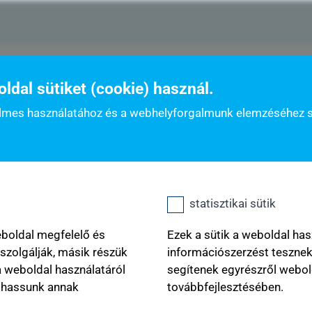
zat
K&H gyógyvarázs jövő gyógyítói díj
gyógyvarázs 
dal sütiket (cookie) használ.
nyelmes használatához és a webhelyforgalmunk elemzéséhez 
kulcsszavak
statisztikai sütik
íj
eboldal megfelelő és
Ezek a sütik a weboldal has
zolgálják, másik részük
információszerzést teszne
a weboldal használatáról
segítenek egyrészről webol
phassunk annak
továbbfejlesztésében.