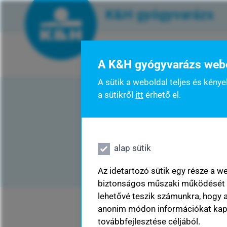
K&H gyógyvarázs
műszerbeszerzési pályá
A K&H gyógyvarázs webol
A sütik a weboldal teljes és ké
főoldal
a sütikről
itt
érhető el.
összes cikk
műszerbeszerzési pályázat
alap sütik
K&H gyógyvarázs jövő gyógyítói d
Az idetartozó sütik egy része a w
biztonságos műszaki működését s
gyógyvarázs kisokos
lehetővé teszik számunkra, hogy 
anonim módon információkat ka
továbbfejlesztése céljából.
rólunk mondták