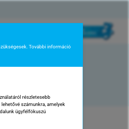
kisokos
rólunk mondták
szükségesek. További információ
ználatáról részletesebb
k lehetővé számunkra, amelyek
dalunk ügyfélfókuszú