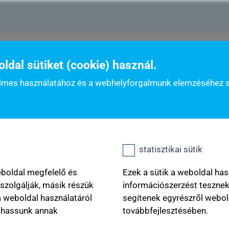
zat
K&H gyógyvarázs jövő gyógyítói díj
gyógyvarázs 
dal sütiket (cookie) használ.
nyelmes használatához és a webhelyforgalmunk elemzéséhez 
kulcsszavak
statisztikai sütik
íj
eboldal megfelelő és
Ezek a sütik a weboldal has
zolgálják, másik részük
információszerzést teszne
a weboldal használatáról
segítenek egyrészről webol
phassunk annak
továbbfejlesztésében.