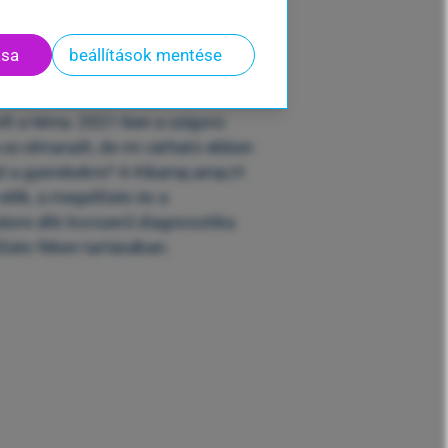
n?
ása
beállítások mentése
minden februárban az
olt a téma. 2021-ben a szigorú
ez elmaradt, de mi várható ebben
tel a gyerekekre? A K&amp;amp;H
élik, a megelőzés és a
ésre álló korszerű diagnosztika
őzés féken tartásában.