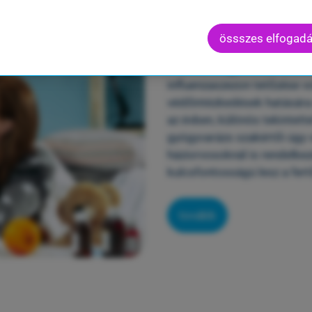
dén is elmarad az influenzaszezo
össszes elfogad
A Covid megjelenése előtt 
influenzaszezon tetőzése v
védőintézkedések hatására 
az évben, különös tekintet
gyógyvarázs szakértői úgy v
háziorvosoknál is rendelkez
kulcsfontosságú lesz a fert
tovább